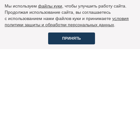
Мы используем
файлы куки
, чтобы улучшить работу сайта.
Продолжая использование сайта, вы соглашаетесь
c использованием нами файлов куки и принимаете
условия
политики защиты и обработки персональных данных
.
ПРИНЯТЬ
Вопросы и ответы
По вопросам печатных версий - пишите на
podpiska@burda.ru
или звоните по тел. +7 (495) 660-73-69
По вопросам техподдержки и электронных версий -
присылайте ваши вопросы по адресу
podpiska_online@burda.ru