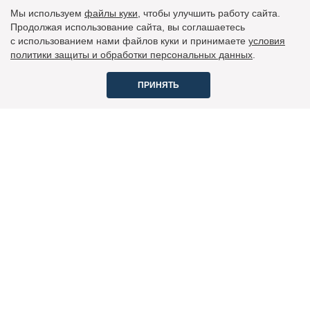
Мы используем
файлы куки
, чтобы улучшить работу сайта.
Продолжая использование сайта, вы соглашаетесь
c использованием нами файлов куки и принимаете
условия
политики защиты и обработки персональных данных
.
ПРИНЯТЬ
Вопросы и ответы
По вопросам печатных версий - пишите на
podpiska@burda.ru
или звоните по тел. +7 (495) 660-73-69
По вопросам техподдержки и электронных версий -
присылайте ваши вопросы по адресу
podpiska_online@burda.ru