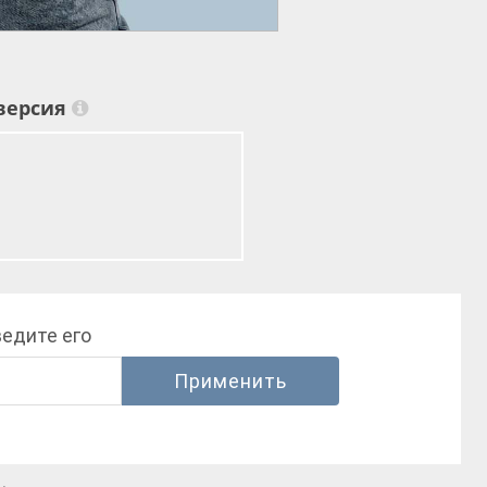
версия
ведите его
Применить