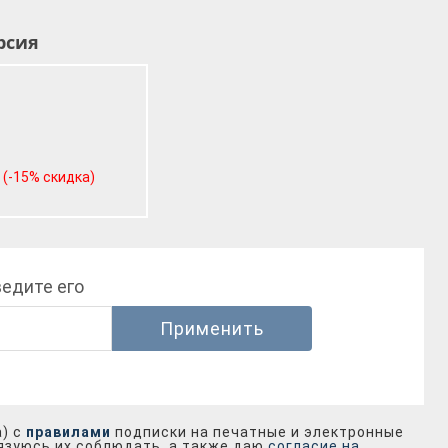
рсия
(-15% скидка)
ведите его
Применить
а) с
правилами
подписки на печатные и электронные
бязуюсь их соблюдать, а также даю
согласие на