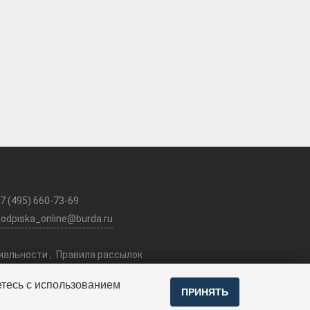
7 (495) 660-73-69
podpiska_online@burda.ru
иальности
,
Правила рассылок
етесь c использованием
/771501001
ПРИНЯТЬ