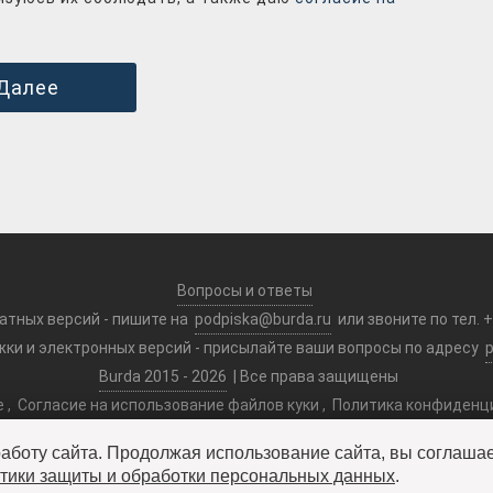
Далее
Вопросы и ответы
атных версий - пишите на
podpiska@burda.ru
или звоните по тел. +
ки и электронных версий - присылайте ваши вопросы по адресу
Burda 2015 - 2026
| Все права защищены
е
,
Согласие на использование файлов куки
,
Политика конфиденц
и
Правила оформления услуги подписки
работу сайта. Продолжая использование сайта, вы соглаша
диат Дистрибьюшен» ОГРН 5117746009684. ИНН/КПП 7715895673
тики защиты и обработки персональных данных
.