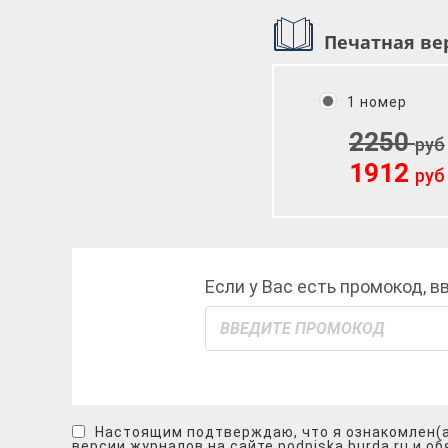
Печатная ве
1 номер
2250
руб
1912
руб
Если у Вас есть промокод, в
Настоящим подтверждаю, что я ознакомлен(
версии журналов на сайте podpiska.burda.ru и о